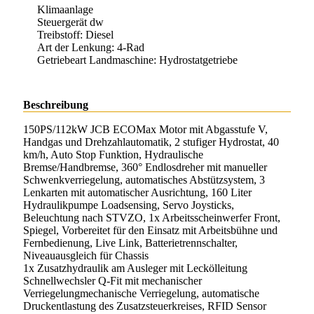
Klimaanlage
Steuergerät dw
Treibstoff: Diesel
Art der Lenkung: 4-Rad
Getriebeart Landmaschine: Hydrostatgetriebe
Beschreibung
150PS/112kW JCB ECOMax Motor mit Abgasstufe V,
Handgas und Drehzahlautomatik, 2 stufiger Hydrostat, 40
km/h, Auto Stop Funktion, Hydraulische
Bremse/Handbremse, 360° Endlosdreher mit manueller
Schwenkverriegelung, automatisches Abstützsystem, 3
Lenkarten mit automatischer Ausrichtung, 160 Liter
Hydraulikpumpe Loadsensing, Servo Joysticks,
Beleuchtung nach STVZO, 1x Arbeitsscheinwerfer Front,
Spiegel, Vorbereitet für den Einsatz mit Arbeitsbühne und
Fernbedienung, Live Link, Batterietrennschalter,
Niveauausgleich für Chassis
1x Zusatzhydraulik am Ausleger mit Leckölleitung
Schnellwechsler Q-Fit mit mechanischer
Verriegelungmechanische Verriegelung, automatische
Druckentlastung des Zusatzsteuerkreises, RFID Sensor