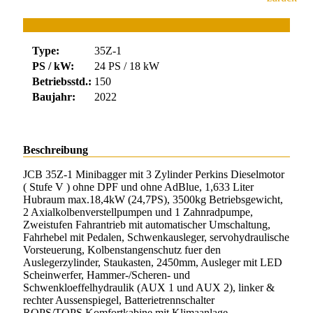
Type:
35Z-1
PS / kW:
24 PS / 18 kW
Betriebsstd.:
150
Baujahr:
2022
Beschreibung
JCB 35Z-1 Minibagger mit 3 Zylinder Perkins Dieselmotor
( Stufe V ) ohne DPF und ohne AdBlue, 1,633 Liter
Hubraum max.18,4kW (24,7PS), 3500kg Betriebsgewicht,
2 Axialkolbenverstellpumpen und 1 Zahnradpumpe,
Zweistufen Fahrantrieb mit automatischer Umschaltung,
Fahrhebel mit Pedalen, Schwenkausleger, servohydraulische
Vorsteuerung, Kolbenstangenschutz fuer den
Auslegerzylinder, Staukasten, 2450mm, Ausleger mit LED
Scheinwerfer, Hammer-/Scheren- und
Schwenkloeffelhydraulik (AUX 1 und AUX 2), linker &
rechter Aussenspiegel, Batterietrennschalter
ROPS/TOPS Komfortkabine mit Klimaanlage